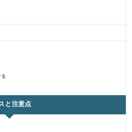
する
スと注意点