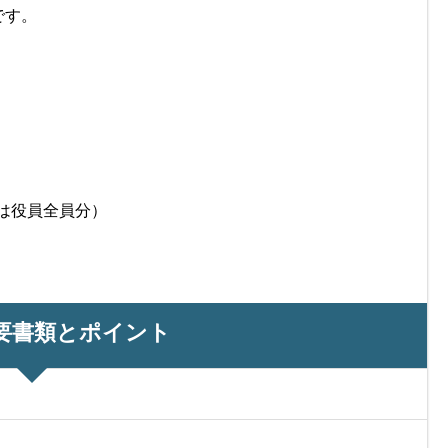
です。
は役員全員分）
要書類とポイント