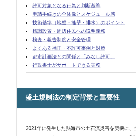
許可対象となる行為と判断基準
申請手続きの全体像とスケジュール感
技術基準（地盤・擁壁・排水）のポイント
標識設置・周辺住民への説明義務
検査・報告制度と安全管理
よくある補正・不許可事例と対策
都市計画法との関係と「みなし許可」
行政書士がサポートできる実務
盛土規制法の制定背景と重要性
2021年に発生した熱海市の土石流災害を契機に